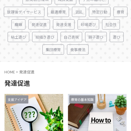
放課後デイサービス
最適療育
混乱
特定行動
療育
癇癪
発達促進
発達支援
砂場遊び
社会性
粘土遊び
絵描き遊び
自己表現
親子遊び
遊び
集団療育
食事療法
HOME
>
発達促進
発達促進
支援アイデア
療育の基本知識