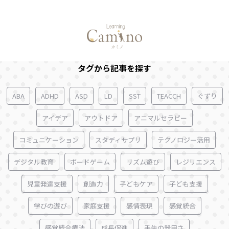
ずっと、もっと、この道で
タグから記事を探す
ABA
ADHD
ASD
LD
SST
TEACCH
ぐずり
アイデア
アウトドア
アニマルセラピー
コミュニケーション
スタディサプリ
テクノロジー活用
デジタル教育
ボードゲーム
リズム遊び
レジリエンス
児童発達支援
創造力
子どもケア
子ども支援
学びの遊び
家庭支援
感情表現
感覚統合
感覚統合療法
成長促進
手先の器用さ