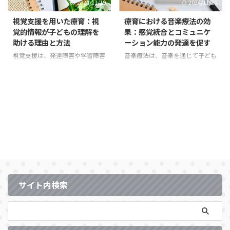
2024/11/19
2024/11/20
視覚支援を用いた療育：視
療育における音楽療法の効
覚的情報が子どもの理解を
果：感覚統合とコミュニケ
助ける理由と方法
ーション能力の発達を促す
視覚支援は、発達障害や学習障害
音楽療法は、音楽を通じて子ども
を持つ子どもたちに対して、情報
の感覚や運動、認知能力、社会性
の理解やコミュニケーションをサ
の発達を支援する療育アプローチ
ポートするための有効な手法で
です。特に、感覚統合の向上やコ
す。特に自閉症スペクトラム障害
ミュニケーション能力の発達に有
（ASD）を持つ子どもや、言語で
効で、感覚過敏や感覚鈍麻を持つ
の指示を理解するのが難しい子ど
子どもたちや、言語や社会的スキ
もにとって、視覚的な情報は重要
ルに課題を抱える子どもにとっ
なツールとなります。言葉だけで
て、音楽療法は大きな助けとなり
はなく、絵や写真、シンボルを活
ます。この記事では、音楽療法が
用することで、日常生活や学習場
子どもにどのような効果をもたら
面でのスムーズな行動や理解を促
すのか、また家庭でどのように取
すことができます。 この記事で
り入れられるかについて解説しま
サイト内検索
は、視覚支援が子どもの理解を助
す。 1. 音楽療法とは？ 音楽療法
ける理由や、具体的な実践方法に
は、音楽を使ったアプローチで、
ついて解説します。 1. 視覚支援
子どもの身体的、感覚的、社会的
とは？ 視覚支援とは、言葉 ...
発達を促進する方法です。楽 ...