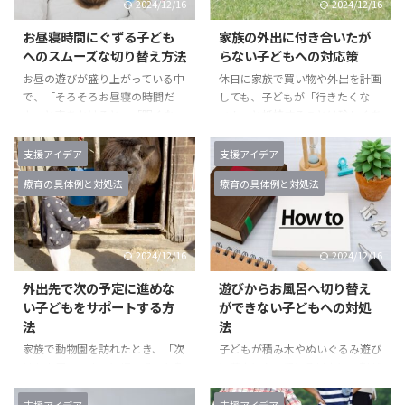
2024/12/16
2024/12/16
お昼寝時間にぐずる子ども
家族の外出に付き合いたが
へのスムーズな切り替え方法
らない子どもへの対応策
お昼の遊びが盛り上がっている中
休日に家族で買い物や外出を計画
で、「そろそろお昼寝の時間だ
しても、子どもが「行きたくな
よ」と声をかけると、「眠くな
い！」と抵抗することは珍しくあ
い！」と反発。子どもは布団に入
りません。「そろそろ出かける
るのを嫌がり、最終的には泣きな
よ」と声をかけても、子どもは着
支援アイデア
支援アイデア
がら抵抗してしまうことも。親が
替えを嫌がり、最終的には服を脱
療育の具体例と対処法
療育の具体例と対処法
無理に寝かせようとすると、さら
いでしまうこともあります。親が
にぐずりがひどくなり、お昼寝ど
「みんなで行くよ」と説得しよう
ころではなくなる場面。このよう
としても、「おうちで遊びた
な状況に、親は「どうしたらスム
い！」と泣き続け、外出の準備が
2024/12/16
2024/12/16
ーズにお昼寝させられるのか」と
進まない。こうした場面に直面す
困惑することが多いです。 お昼
ると、親は「どうしたらスムーズ
外出先で次の予定に進めな
遊びからお風呂へ切り替え
寝を拒否してぐずるのは、子ども
に外出できるのだろう」と悩むこ
い子どもをサポートする方
ができない子どもへの対処
が遊びの楽しさに夢中になり、体
とが多いのではないでしょうか。
法
法
が疲れていても眠ることを受け入
子どもが家族の外出を嫌がる理由
家族で動物園を訪れたとき、「次
子どもが積み木やぬいぐるみ遊び
れられないためです。本記事で
には、いくつかの背景がありま
はお土産コーナーに行こう」と親
に夢中になっている最中に、親が
は、この具体例をもとに、ぐずり
す。本記事では、その主な原因を
が声をかけたものの、子どもは
「お風呂に入る時間だよ」と声を
への対 ...
解説する ...
「まだ動物を見たい！」と強く主
かけると、「まだ遊びたい！」と
支援アイデア
支援アイデア