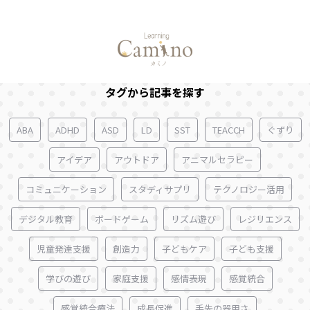
ずっと、もっと、この道で
タグから記事を探す
ABA
ADHD
ASD
LD
SST
TEACCH
ぐずり
アイデア
アウトドア
アニマルセラピー
コミュニケーション
スタディサプリ
テクノロジー活用
デジタル教育
ボードゲーム
リズム遊び
レジリエンス
児童発達支援
創造力
子どもケア
子ども支援
学びの遊び
家庭支援
感情表現
感覚統合
感覚統合療法
成長促進
手先の器用さ