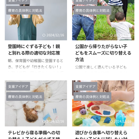
張してその場から動こうとしな
反発します。親が片付けを促して
療育の具体例と対処法
療育の具体例と対処法
い。親が手を引いて連れて行こう
も、手を止めることなく「いや
とすると、「いやだ！まだ見てな
だ！」と叫び、さらにはおもちゃ
い！」と大声を上げて泣き出し、
を放り出したり、その場から動か
他の家族や周りの人も困惑してし
なくなることもあります。最終的
2024/12/16
2024/12/16
まう状況です。このような場面
には泣きながら抵抗し、お風呂に
は、外出先で楽しい活動を切り替
入るまでに大幅な時間がかかって
登園時にぐずる子ども！親
公園から帰りたがらない子
える際に多くの親が経験すること
しまう場面。このような状況に、
と別れる際の適切な対応策
どもをスムーズに切り替える
です。 外出先で次の予定に進む
親は「どうすればもっとスムーズ
方法
朝、保育園や幼稚園に登園すると
ときにぐずるのは、子どもが現在
に切り替えられるのだろう」と悩
き、子どもが「行きたくない！」
公園で楽しく遊んでいる子ども
の活動を急に終わらせることに抵
むことが多いです。 遊びからお
と強く反発。親の手をしっかり握
に、「もう帰る時間だから片付け
抗を感じたり、次の行動に興味を
風呂への切り替えが難しいのは、
りしめて離さず、先生が迎えに来
ようね」と声をかけると、「いや
持てないためです。本記事では、
子どもが楽しい時間を中断された
ても、泣きながら抵抗します。最
だ！まだ遊びたい！」と反発。親
この具 ...
く ...
支援アイデア
支援アイデア
終的には親にしがみついて、何と
が片付けを促しても、地面に座り
療育の具体例と対処法
療育の具体例と対処法
かして離れないようにする場面。
込んだり、遊具にしがみついて動
このような状況に直面すると、親
かなくなります。最終的には泣き
は「どうやったら安心して登園で
叫びながら抵抗し、周囲の目も気
きるのだろう」と悩むことが多い
になり、親が困り果ててしまう場
2024/12/16
2024/12/16
です。 子どもが保育園や幼稚園
面。このような経験は、多くの親
で親と別れることを拒否するの
が一度は直面することです。 公
テレビから寝る準備への切
遊びから食事へ切り替えら
は、不安感や新しい環境に慣れる
園からの帰宅を拒否してぐずるの
り替え！子どもがぐずる時
れない子どもに試したい対