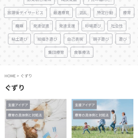
放課後デイサービス
最適療育
混乱
特定行動
療育
癇癪
発達促進
発達支援
砂場遊び
社会性
粘土遊び
絵描き遊び
自己表現
親子遊び
遊び
集団療育
食事療法
HOME
>
ぐずり
ぐずり
支援アイデア
支援アイデア
療育の具体例と対処法
療育の具体例と対処法