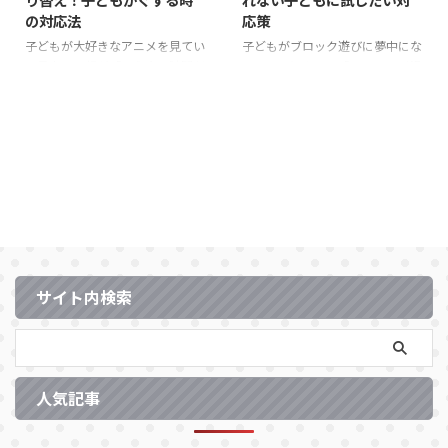
のが難しいことが原因です。本記
は、楽しい遊びを中断することへ
の対応法
応策
事では、この具体例をもとに、ぐ
の抵抗感や、次の行動への切り替
子どもが大好きなアニメを見てい
子どもがブロック遊びに夢中にな
ずりの対処法や予防策を詳しく解
えが難しいことが原因です。本記
る最中に、親が「もう寝る時間だ
っているときに、「そろそろご飯
説します。 1. 子どもがぐずる ...
事では、この具体例をもとに、ぐ
よ。テレビを消そうね」と声をか
だから片付けようね」と親が声を
ずりの対処法や予防策について詳
けると、「まだ見たい！」と反発
かけても、「まだ遊びたい！」と
し ...
します。リモコンを取り上げよう
反発し、お片付けを拒否する場
とすると「やめて！」と叫び、テ
面。親が片付けを促しても、泣き
レビの前から動かなくなります。
ながら抵抗し、最終的にはおもち
最終的には泣き出してしまい、寝
ゃを投げたり、机の下に隠れてし
る準備が大幅に遅れることもあり
まうこともあります。このような
ます。このような状況に直面する
場面で、親は「どうしたら切り替
と、親は「どうしたらスムーズに
えがスムーズにできるのか」と悩
切り替えができるのか」と頭を抱
むことが多いです。 子どもが遊
えるものです。 テレビやスクリ
びから食事への切り替えを難しく
サイト内検索
ーンタイムから寝る準備への切り
感じるのは、遊びの楽しさに夢中
替えが難しいのは、子どもが好き
になり、次の行動に移る準備が整
なものに夢中になり、次の行動に
っていないためです。本記事で
移るタイミングを見失ってしまう
は、この具体例をもとに、切り替
...
えの ...
人気記事