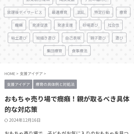
放課後デイサービス
最適療育
混乱
特定行動
療育
癇癪
発達促進
発達支援
砂場遊び
社会性
粘土遊び
絵描き遊び
自己表現
親子遊び
遊び
集団療育
食事療法
HOME
>
支援アイデア
>
支援アイデア
療育の具体例と対処法
おもちゃ売り場で癇癪！親が取るべき具体
的な対応策
2024年12月16日
おもちゃ売り場で、子どもがお気に入りのおもちゃを見つ