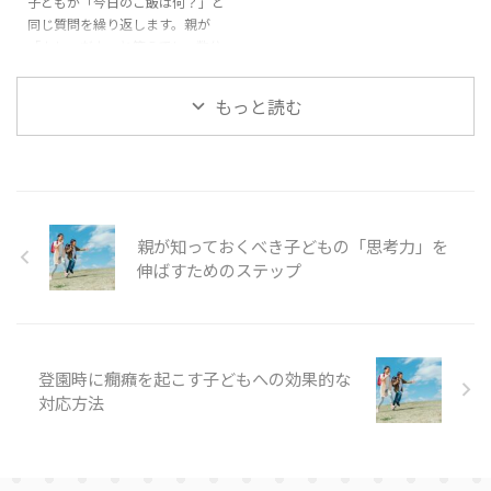
子どもが「今日のご飯は何？」と
いきましょう。 1. 子どもが決ま
開け閉めする原因を理解する 特
同じ質問を繰り返します。親が
った道順でしか歩けない原因と
定の行動を繰り返す背景には、子
「カレーだよ」と答えても、数分
は？ 子どもが同じ道順を好む ...
どもの発達特性や心理的な要因が
後にまた「今日のご飯は何？」と
隠れています。これを理解するこ
聞きます。同じ質問が何度も繰り
とで、効果的な対応が可能にな ...
もっと読む
返され、親が少しでも答えを変え
たり、「さっき言ったよね」と返
すと、「違う！」と怒り出して癇
癪を起こすこともあります。この
ような場面で親は「どう対応すれ
ばいいのか」と悩むことが多いで
親が知っておくべき子どもの「思考力」を
す。 1. 子どもが同じ質問を繰り
返す原因を理解する 同じ質問を
伸ばすためのステップ
繰り返す行動には、心理的な要因
や発達段階の特徴が影響していま
す。この行動の背景を理解するこ
とで、効果的な対応が可能にな ...
登園時に癇癪を起こす子どもへの効果的な
対応方法