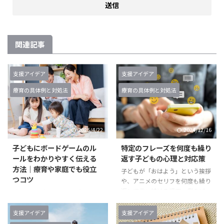
関連記事
支援アイデア
支援アイデア
療育の具体例と対処法
療育の具体例と対処法
2025/4/22
2024/12/16
子どもにボードゲームのル
特定のフレーズを何度も繰り
ールをわかりやすく伝える
返す子どもの心理と対応策
方法｜療育や家庭でも役立
子どもが「おはよう」という挨拶
つコツ
や、アニメのセリフを何度も繰り
返して言い続ける場面。例えば、
「ルールが難しくてすぐ飽きちゃ
朝に「おはよう」を10回以上繰
う…」そんな悩みを解決！ 子ど
り返したり、お気に入りのアニメ
もと一緒にボードゲームを楽しも
支援アイデア
支援アイデア
キャラクターのセリフを声に出し
うと思ったのに、「ルールがわか