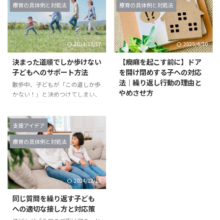
療育の具体例と対処法
療育の具体例と対処法
て言い続けます。親が「もう分か
らない」「難しい」と言われて、
ったよ」と言っても止める気配が
ゲームが始まる前に雰囲気が悪く
なく、最終的には「まだ言いた
なってしまった経験はありません
い！」と癇癪を起こすことも。こ
か？ 実は、子どもがボードゲー
2024/12/17
2025/4/30
のような状況では、親は「どう対
ムを楽しめるかどうかは「ルール
応すればいいのか」と困ってしま
の伝え方」にかかっていると言っ
決まった道順でしか歩けない
【癇癪を起こす前に】ドア
うことが多いです。 1. 子どもが
ても過言ではありません。 この
子どもへのサポート方法
を開け閉めする子への対応
フレーズを繰り返す原因を理解す
記事では、療育の現場でも実践し
法｜繰り返し行動の理由と
散歩中、子どもが「この道しか歩
る 特定のフレーズを何度も言い
ている「子どもにルールをわかり
やめさせ方
かない！」と決めつけてしまい、
続ける行動には、子どもの発達段
やすく伝えるための工夫」を3つ
他の道を提案しても拒否すること
ドアの開け閉めを何度も繰り返
階や心理的な特性が関係してい ...
のポイントに分けてご紹介しま
はありませんか？同じ道を歩くこ
し、「まだ！」と止められない子
す。 なぜボードゲームが療育に
とで安心感を得ている一方で、親
ども。注意すれば怒り出し、時に
支援アイデア
最適なのか？楽しみながら学べる
としては「どうして別の道がダメ
は癇癪を起こしてしまう…。そん
6 ...
療育の具体例と対処法
なの？」と戸惑い、困ることもあ
な場面に戸惑っていませんか？
るでしょう。 この記事では、子
このような繰り返し行動には、子
どもが決まった道順にこだわる理
どもなりの理由があります。この
由を理解し、そのこだわりに寄り
記事では、なぜ子どもがドアを開
2024/12/16
添いながら柔軟な対応ができる方
け閉めし続けるのか、そして癇癪
法を紹介します。日々の散歩が、
につながる前に保護者ができる対
同じ質問を繰り返す子ども
親子にとってストレスではなく楽
応方法について、わかりやすくお
への適切な接し方と対応策
しい時間となるようサポートして
伝えします。 1. 子どもがドアを