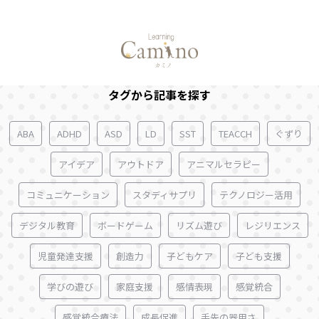
ずっと、もっと、この道で
タグから記事を探す
ABA
ADHD
ASD
LD
SST
TEACCH
ぐずり
アイデア
アウトドア
アニマルセラピー
コミュニケーション
スタディサプリ
テクノロジー活用
デジタル教育
ボードゲーム
リズム遊び
レジリエンス
児童発達支援
創造力
子どもケア
子ども支援
学びの遊び
家庭支援
感情表現
感覚統合
感覚統合療法
成長促進
手先の器用さ